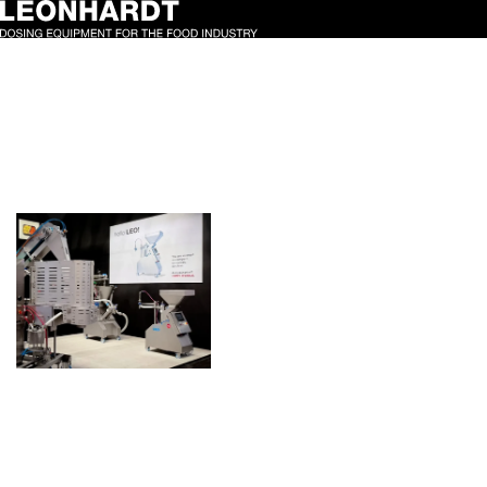
Schlagwort:
foodindustry
Starker
Messeauftritt:
LEO! überzeugt