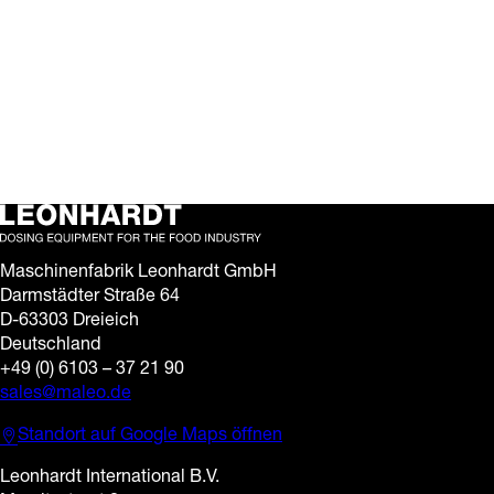
auf der interpack
12. Mai 2026
Der vorletzte Messetag
auf der interpack läuft –
und wir freuen uns über
das große Interesse und
die vielen anregenden…
Maschinenfabrik Leonhardt GmbH
Darmstädter Straße 64
D-63303 Dreieich
Deutschland
+49 (0) 6103 – 37 21 90
sales@maleo.de
Standort auf Google Maps öffnen
Leonhardt International B.V.