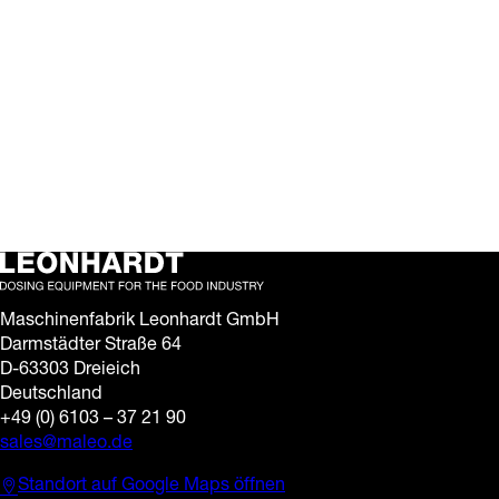
LEO! überzeugt
auf der interpack
12. Mai 2026
Der vorletzte Messetag
auf der interpack läuft –
und wir freuen uns über
das große Interesse und
die vielen anregenden…
Maschinenfabrik Leonhardt GmbH
Darmstädter Straße 64
D-63303 Dreieich
Deutschland
+49 (0) 6103 – 37 21 90
sales@maleo.de
Standort auf Google Maps öffnen