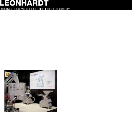
Schlagwort:
interpack2026
Starker
Messeauftritt: