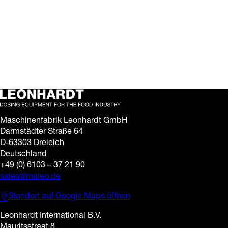
Noch bis Donnerstag, 8.
Mai, 17:00 Uhr haben
Sie die Gelegenheit,
unsere Maschinen LD6,
GTs und SD-M live auf
der…
Maschinenfabrik Leonhardt GmbH
Darmstädter Straße 64
D-63303 Dreieich
Deutschland
+49 (0) 6103 – 37 21 90
sales@maleo.de
Standort auf Google Maps öffnen
Leonhardt International B.V.
Mauritsstraat 8