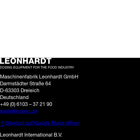
auf der interpack
12. Mai 2026
Der vorletzte Messetag
auf der interpack läuft –
und wir freuen uns über
das große Interesse und
die vielen anregenden…
Maschinenfabrik Leonhardt GmbH
Darmstädter Straße 64
D-63303 Dreieich
Deutschland
+49 (0) 6103 – 37 21 90
sales@maleo.de
Standort auf Google Maps öffnen
Leonhardt International B.V.