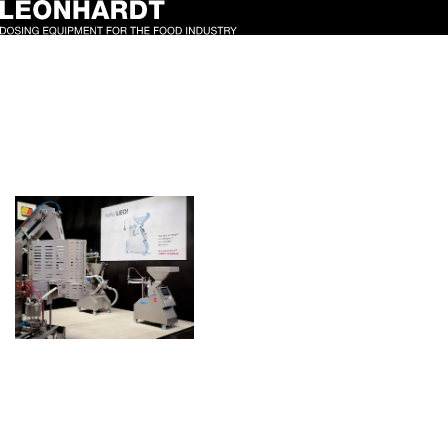
Schlagwort:
servopower
Starker
Messeauftritt:
LEO! überzeugt