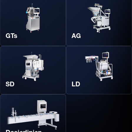
GTs
AG
SD
LD