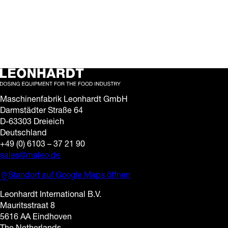
Mai, 17:00 Uhr haben
Sie die Gelegenheit,
unsere Maschinen LD6,
GTs und SD-M live auf
der…
Maschinenfabrik Leonhardt GmbH
Darmstädter Straße 64
D-63303 Dreieich
Deutschland
+49 (0) 6103 – 37 21 90
sales@maleo.de
Standort auf Google Maps öffnen
Leonhardt International B.V.
Mauritsstraat 8
5616 AA Eindhoven